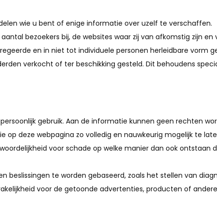
len wie u bent of enige informatie over uzelf te verschaffen.
aantal bezoekers bij, de websites waar zij van afkomstig zijn en
regeerde en in niet tot individuele personen herleidbare vorm ge
den verkocht of ter beschikking gesteld. Dit behoudens special
HOME
 persoonlijk gebruik. Aan de informatie kunnen geen rechten w
WIE ZIJN WIJ
 op deze webpagina zo volledig en nauwkeurig mogelijk te laten
woordelijkheid voor schade op welke manier dan ook ontstaan doo
WAT DOEN WE
ONS WERK
n beslissingen te worden gebaseerd, zoals het stellen van diagn
akelijkheid voor de getoonde advertenties, producten of andere 
CONTACT